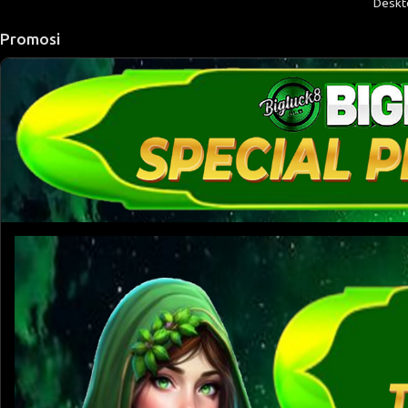
Deskt
Promosi