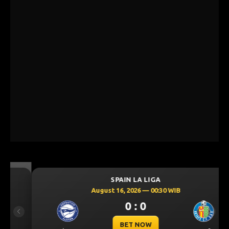
Bonus
EXTRA AJAK TEMAN 10%
Bonus 10% Extra ajak teman ( reffrensi ) akan di berikan jika mengajak tem
Bonus akan didapat jika teman sudah bermain selesai.
Perhitungan bonus akan dihitung dari Deposit Awal Teman ( reffrensi ) and
Contoh : Member A mengajak B untuk bergabung = B melakukan deposit Rp.1
Member A ( Refferal ) Harus Aktif melakukan deposit dalam 1 hari minimal Rp
Maximal Bonus Extra ajak teman yang di berikan adalah Rp.50.000,-
Bonus hanya dapat di klaim 5 x 24 jam , jika melewat dari hari di tentukan 
Hubungi Customer Service kami baik Via Livechat / WA untuk mendapatkan 
Bonus Extra 10% hanya dapat di Claim 1 ID Saja.
Tidak diperbolehkan adanya kesamaaan IP Login Bonus tidak dapat di beri
Semua keputusan dari Bigluck8 sudah tidak dapat di ganggu gugat lagi.
SPAIN LA LIGA
August 16, 2026 — 00:30 WIB
0 : 0
Previous
Next
BET NOW