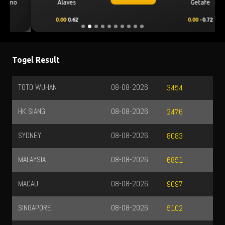
Alaves
Getafe
0.00
0.62
0.00
-0.72
Togel Result
CAMBODIA
08-08-2026
7635
RUSIA
08-08-2026
9852
COLORADO
08-08-2026
0133
GERMAN
08-08-2026
8078
BRAZIL
08-08-2026
7591
FINLAND
08-08-2026
6030