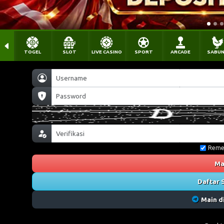
TOGEL
SLOT
LIVE CASINO
SPORT
ARCADE
SABU
Reme
Ma
Daftar 
Main d