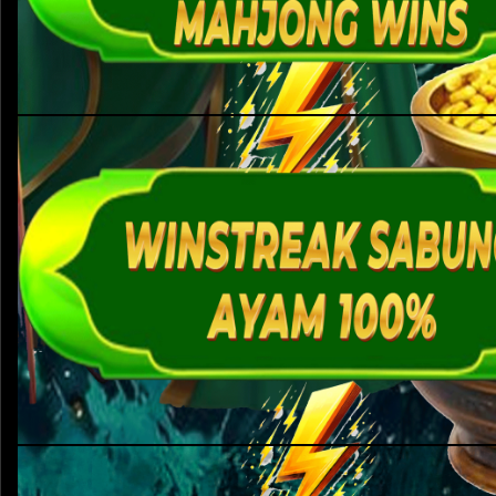
EVENT
PRAGMATIC PLAY M
Syarat dan ketentuan:
Event Hanya Berlaku Khusus Untuk Game Slot MAHJONG WINS 3 (Pragmatic Play
Minimal Stake Adalah Rp 1.000,- Untuk Mengikuti Event Ini.
Syarat Untuk Mendapatkan Bonus Adalah Minimal 3 Scatter Dengan Kombinasi 2 
hitam )
BONUS EVENT SCATTER HITAM
* STAKE SPIN MIN BET 1.000++
1 SCATTER HITAM - BONUS 50.000
2 SCATTER HITAM - BONUS 100.000
3 SCATTER HITAM - BONUS 150.000
4 SCATTER HITAM - BONUS 200.000
* STAKE SPIN MIN BET 5.000++
1 SCATTER HITAM - BONUS 100.000
2 SCATTER HITAM - BONUS 200.000
3 SCATTER HITAM - BONUS 300.000
WINSTREAK
SA
4 SCATTER HITAM - BONUS 400.000
Syarat dan ketentuan: