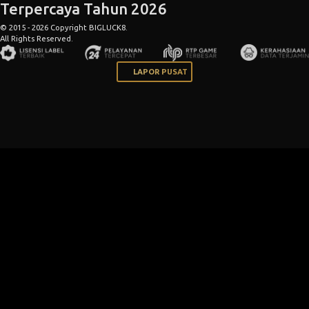
Terpercaya Tahun 2026
© 2015 - 2026 Copyright BIGLUCK8.
All Rights Reserved.
LAPOR PUSAT