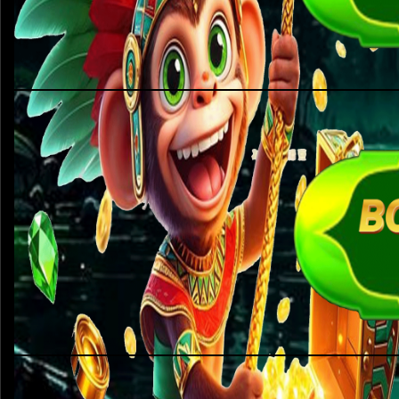
berhak untuk membatalkan promo ini dan tidak dapat di ganggu gugat.
Wajib daftar menggunakan data NAMA dan NOMOR Rekening VALID.
Bonus MIDNIGHT dapat di claim dari jam 00:00WIB Malam s/d 06:00WIB Pagi.
BONUS DI HITUNG DARI TO 10x (CONTOH : DEPO 50.000 + Bonus 15.000 x Tur
EVENT
JOKER'S JEWELS 
5 Kepala Joker
4 Kepala Joker
5 Mahkota "Bonus"
5 Gitar
5 Pin Bowling
5 Sepatu Joker
Syarat dan ketentuan:
Event ini berlaku untuk semua member Bigluck8 yang bermain slot Pragmati
Minimal Bonus yang di berikan untuk Event ini adalah Rp.25.000
Maksimal Bonus yang di berikan untuk Event ini adalah Rp.1.500.000
Maksimal Claim Bonus Joker Jewels 1 User ID per harinya yaitu 5x
Maksimal Bonus per 1x claim Event Joker Jewels yaitu 500.000.
Bonus Wajib Klaim melalui Customer Service
Whatsapp, Telegram, Livech
Wajib Konfirmasi ke CS RAJABANDOT Bila ingin Melanjutkan Bermain
( BI
HANGUS KAN )
Bonus tidak dapat di kombine dengan promo lain nya
BONUS
Cashb
Bonus di Berikan Setelah Hasil Win-Lose Muncul Pada System Kami 1 X 24 J
Jika terdapat Kecurangan
BIGLUCK8
berhak melakukan penutupan akun da
Syarat dan ketentuan:
Seluruh keputusan merupakan Mutlak dari BIGLUCK8