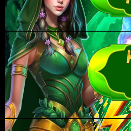
BONUS DEPOSIT 30% Setiap Hari
TURNOVER x1
Syarat dan ketentuan:
Minimal Deposit Rp 50.000
Maximal Bonus Rp 150.000
Turnover 1x dari nilai deposit
Bonus dapat di claim 1000x dalam sehari
Hanya dapat melakukan Withdraw dari hasil kemenangan dan modal deposi
Bonus tidak dapat di WithDraw (Contoh Deposit 100rb + bonus 30rb, setel
- 30rb (bonus) = 270rb)
Promo ini berlaku hanya untuk permainan SLOT (Jika terindikasi bermain d
Ketika WithDraw saldo harus di WithDraw semuanya (Tidak bisa di sisakan)
Tidak mendapatkan Bonus Cashback Mingguan apabila klaim bonus ini
Bonus Berlaku 1x24 jam setelah klaim Bonus lebih dari 24 jam kami tarik ke
KLAIM BONUS hanya bisa via WHATSAPP atau TELEGRAM OFFICIAL BIGLUCK
EVENT
HADIAH TOGEL 120 (SGP)
Syarat dan ketentuan: