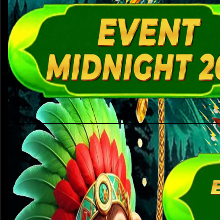
Minimal Deposit Rp 100.000
* STAKE SPIN MIN BET 10.000++
Maximal Bonus Rp 500.000
1 SCATTER HITAM - BONUS 150.000
Minimal Bet Rp. 20.000
2 SCATTER HITAM - BONUS 300.000
Pemasangan harus berurut. Contoh: (Bet no.1 - no.7)
3 SCATTER HITAM - BONUS 450.000
Bonus dapat di klaim 1x dalam 1 hari
4 SCATTER HITAM - BONUS 600.000
Batas waktu klaim bonus 1 x 24 jam
Hanya diperbolehkan memasang pada Meron dan Walla saja
Klaim Bonus wajib melalui
Whatsapp, Telegram, Livechat.
Jika terdapat pemasangan FTD dan BDD / draw / void, Double Bet (Taruhan 
Bonus Akan Di Proses 5 - 30 Menit Setelah Pengecekan.
Pada saat ingin melakukan klaim bonus harap konfirmasi kepada Customer 
Claim Hanya Berlaku Di Hari Yang Sama Dan Event Akan Di Reset Setiap Jam 00:
Apabila terindikasi kecurangan atau melanggar peraturan diatas kami BI
Promo dapat berubah sewaktu-waktu tanpa pemberitahuan.
Semua keputusan dari Management BIGLUCK8 bersifat mutlak dan tidak dapat
EVENT
PAKET MIDNIGH
BONUS PAKET MIDNIGHT 20% SETIAP HARI-NYA:
Minimal Deposit 50.000
Minimal Turnover 10x untuk melakukan Withdraw
Maximal Bonus
harian mencapai 150RB
Bonus hanya dapat dimainkan di
(PROVIDER SLOT)
Bonus hanya bisa diclaim untuk metode deposit Bank dan E-wallet.
Bonus dapat di klaim 1x dalam sehari, Apabila sudah melakukan deposit lan
apabila saldo sudah di mainkan maka tidak bisa claim bonus MIDNIGHT nya
PROMO BONUS MIDNIGHT, tidak bisa digabung dengan promo lainnya
Seluruh keputusan merupakan Hak Mutlak dari pihak BIGLUCK8. Jika terdap