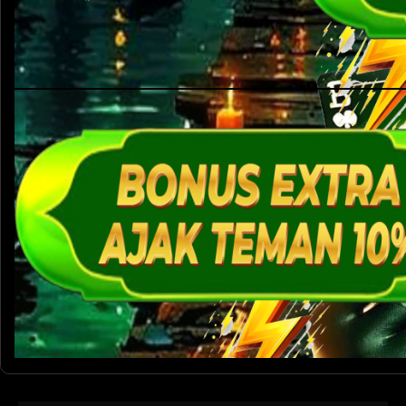
BONUS
Deposit
Syarat dan ketentuan:
Minimal Deposit 50.000
(SLOT GAME)
Minimal Turnover 13x untuk melakukan Withdraw
Maximal Bonus 500.000
Bonus hanya dapat dimainkan di PRAGMATIC PLAY & PG SOFT
Bonus Berlaku 1x24 jam dari Waktu di Claim - DI BELAKANG. Jika Melebihi
oleh System dan tidak dapat di kembalikan.
Seluruh keputusan merupakan Hak Mutlak dari pihak BIGLUCK8 dan tidak d
Bonus hanya bisa diclaim untuk metode deposit BANK dan E-WALLET (Tida
Jika tidak memenuhi syarat TO maka kami anggap melakukan indikasi kecur
Tidak mendapatkan Bonus Mingguan.
wajib daftar menggunakan data nama dan NOMOR Rekening VALID
CONTOH : [DEPO (100.000)+Bonus (50.000)]x Turnover (13) = Minimal Turnov
BONUS
EXTRA 
Syarat dan ketentuan: