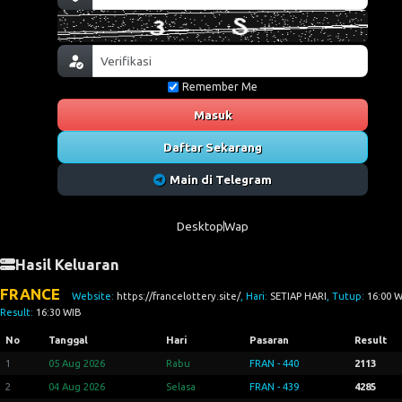
Remember Me
Masuk
Daftar Sekarang
Main di Telegram
Desktop
Wap
Hasil Keluaran
FRANCE
Website:
https://francelottery.site/
, Hari:
SETIAP HARI
, Tutup:
16:00 
Result:
16:30 WIB
No
Tanggal
Hari
Pasaran
Result
1
05 Aug 2026
Rabu
FRAN - 440
2113
2
04 Aug 2026
Selasa
FRAN - 439
4285