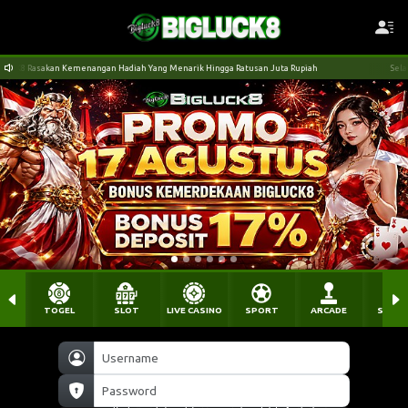
CK8 Rasakan Kemenangan Hadiah Yang Menarik Hingga Ratusan Juta Rupiah
Selamat
TOGEL
SLOT
LIVE CASINO
SPORT
ARCADE
SABU