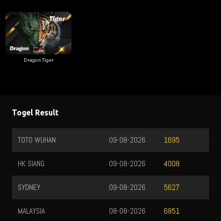
Dragon Tiger
Togel Result
TOTO WUHAN
09-08-2026
1695
HK SIANG
09-08-2026
4008
SYDNEY
09-08-2026
5627
MALAYSIA
08-08-2026
6851