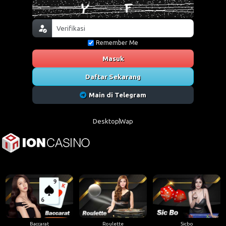
Remember Me
Masuk
Daftar Sekarang
Main di Telegram
Desktop
Wap
Baccarat
Roulette
Sicbo