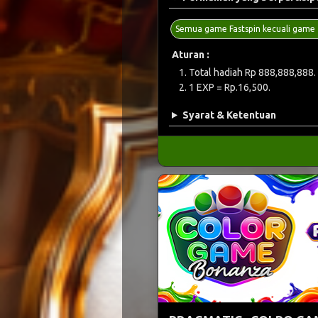
Semua game Fastspin kecuali game
Aturan :
Total hadiah Rp 888,888,888.
1 EXP = Rp.16,500.
Syarat & Ketentuan