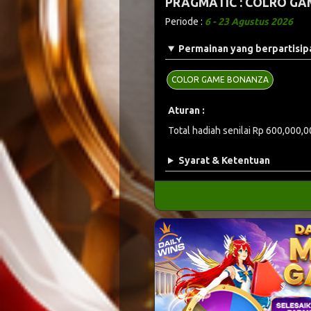
PRAGMATIC : COLRO GA
Periode :
6 - 23 Agustus 2026
Permainan yang berpartisip
COLOR GAME BONANZA
Aturan :
Total hadiah senilai Rp 600,000,0
Syarat & Ketentuan